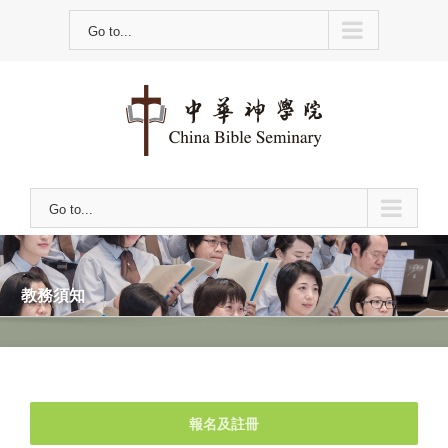
Skip
Go to...
to
content
Go to...
教務須知
報名及註冊